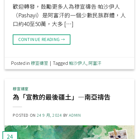
歡迎轉發，鼓勵更多人為穆宣禱告 帕沙伊人
（Pashayi）是阿富汗的一個少數民族群體，人
口約40至50萬，大多 […]
CONTINUE READING
→
Posted in
穆宣禱室
|
Tagged
帕沙伊人
,
阿富汗
穆宣禱室
為「宣教的最後疆土」—南亞禱告
POSTED ON
24 9 月, 2024
BY
ADMIN
24