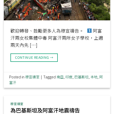
歡迎轉發、鼓勵更多人為穆宣禱告。
阿富
汗兩女校集體中毒 阿富汗兩所女子學校，上週
兩天內先 […]
CONTINUE READING
→
Posted in
穆宣禱室
|
Tagged
南亞
,
印度
,
巴基斯坦
,
本地
,
阿
富汗
穆宣禱室
為巴基斯坦及阿富汗地震禱告