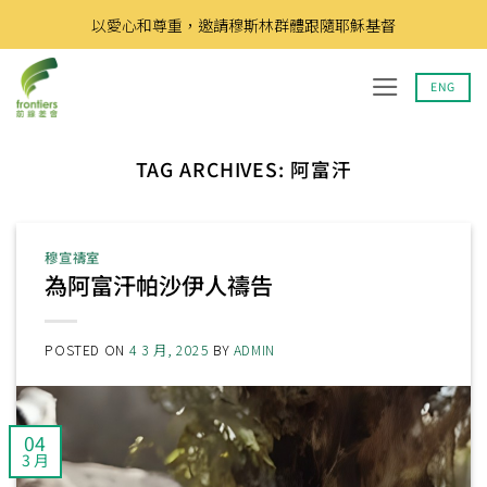
Skip
以愛心和尊重，邀請穆斯林群體跟隨耶穌基督
to
content
ENG
TAG ARCHIVES:
阿富汗
穆宣禱室
為阿富汗帕沙伊人禱告
POSTED ON
4 3 月, 2025
BY
ADMIN
04
3 月