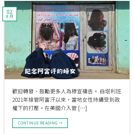
02
8 月
歡迎轉發、鼓勵更多人為穆宣禱告。 自塔利班
2021年接管阿富汗以來，當地女性持續受到政
權下的打壓。在美國介入管 […]
CONTINUE READING
→