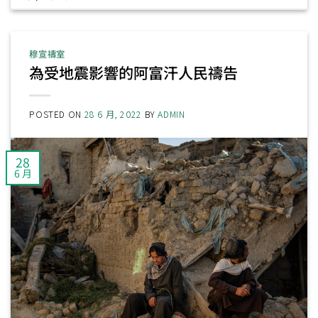
穆宣禱室
為受地震影響的阿富汗人民禱告
POSTED ON
28 6 月, 2022
BY
ADMIN
28
6 月