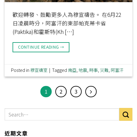
歡迎轉發、鼓勵更多人為穆宣禱告。 在6月22
日凌晨時分，阿富汗的東部帕克蒂卡省
(Paktika)和霍斯特(Kh […]
CONTINUE READING
→
Posted in
穆宣禱室
|
Tagged
南亞
,
地震
,
時事
,
災難
,
阿富汗
1
2
3
近期文章