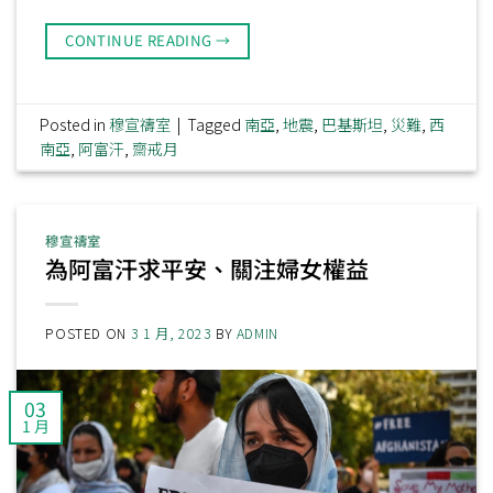
CONTINUE READING
→
Posted in
穆宣禱室
|
Tagged
南亞
,
地震
,
巴基斯坦
,
災難
,
西
南亞
,
阿富汗
,
齋戒月
穆宣禱室
為阿富汗求平安、關注婦女權益
POSTED ON
3 1 月, 2023
BY
ADMIN
03
1 月