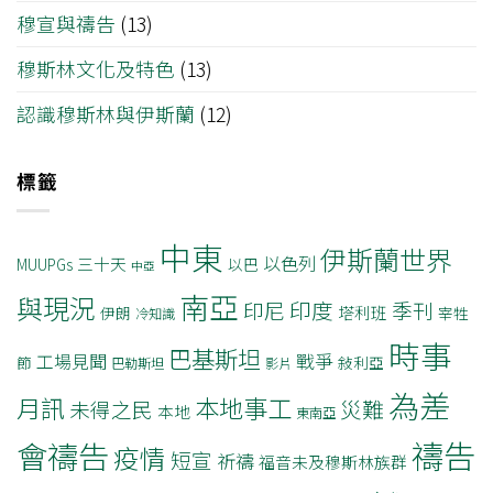
穆宣與禱告
(13)
穆斯林文化及特色
(13)
認識穆斯林與伊斯蘭
(12)
標籤
中東
伊斯蘭世界
以色列
三十天
MUUPGs
以巴
中亞
南亞
與現況
印度
印尼
季刊
塔利班
伊朗
宰牲
冷知識
時事
巴基斯坦
戰爭
工場見聞
節
敍利亞
巴勒斯坦
影片
為差
月訊
本地事工
災難
未得之民
本地
東南亞
禱告
會禱告
疫情
短宣
祈禱
福音未及穆斯林族群