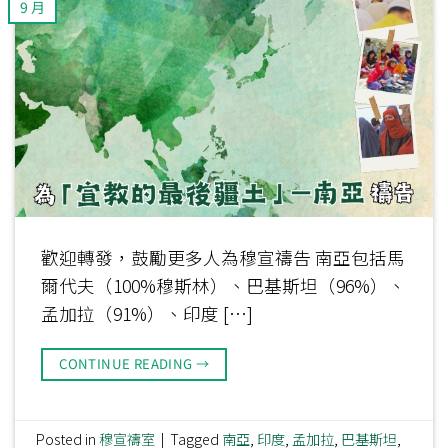
9 月
歡迎轉發，鼓勵更多人為穆宣禱告 南亞包括馬
爾代夫（100%穆斯林）、巴基斯坦（96%）、
孟加拉（91%）、印度 […]
CONTINUE READING
→
Posted in
穆宣禱室
|
Tagged
南亞
,
印度
,
孟加拉
,
巴基斯坦
,