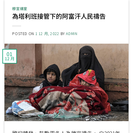
穆宣禱室
為塔利班接管下的阿富汗人民禱告
POSTED ON
1 12 月, 2022
BY
ADMIN
01
12 月