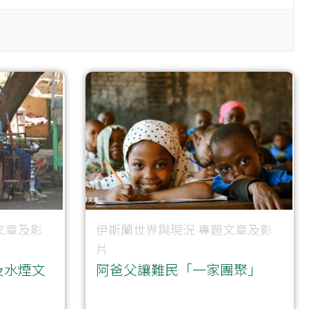
文章及影
伊斯蘭世界與現況
專題文章及影
片
及水煙文
阿爸父讓難民「一家團聚」