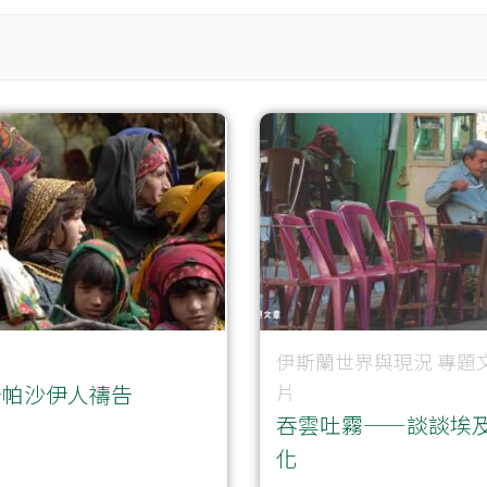
伊斯蘭世界與現況
專題
汗帕沙伊人禱告
片
吞雲吐霧——談談埃
化