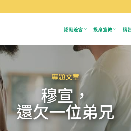
認識差會
投身宣教
禱
專題文章
穆宣，
還欠一位弟兄