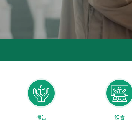
禱告
領會