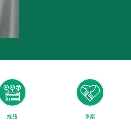
媒體
奉獻