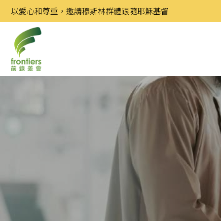
Skip
以愛心和尊重，邀請穆斯林群體跟隨耶穌基督
to
content