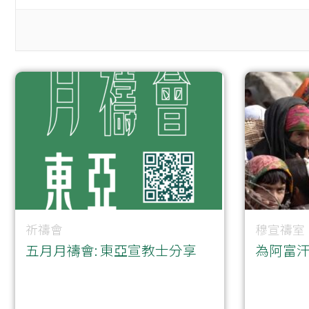
祈禱會
穆宣禱室
五月月禱會: 東亞宣教士分享
為阿富