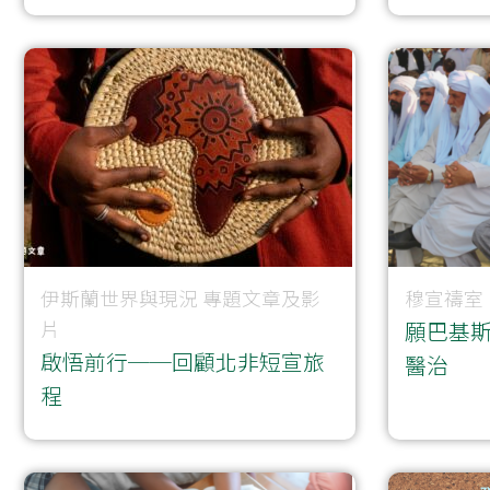
伊斯蘭世界與現況
專題文章及影
穆宣禱室
片
願巴基
啟悟前行──回顧北非短宣旅
醫治
程