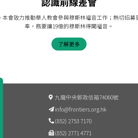
認識前線差會
會。本會致力推動華人教會參與穆斯林福音工作；熱切招
奉，務要讓19億的穆斯林得聞福音。
了解更多
九龍中央郵政信箱74060號
info@frontiers.org.hk
(852) 2753 7170
(852) 2771 4771