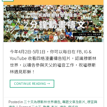
今年4月2日-5月1日，你可以每日在 FB, IG &
YouTube 收看四格漫畫禱告短片，認識穆斯林
世界，以禱告參與天父的福音工作，祝福穆斯
林遇見耶穌！
CONTINUE READING
→
Posted in
三十天為穆斯林世界禱告
,
專題文章及影片
,
穆宣與
禱告
|
Tagged
三十天
,
動畫
,
影片
,
禱告
,
齋戒月