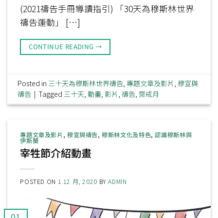
(2021禱告手冊導讀指引) 「30天為穆斯林世界
禱告運動」 […]
CONTINUE READING
→
Posted in
三十天為穆斯林世界禱告
,
專題文章及影片
,
穆宣與
禱告
|
Tagged
三十天
,
動畫
,
影片
,
禱告
,
齋戒月
專題文章及影片
,
穆宣與禱告
,
穆斯林文化及特色
,
認識穆斯林與
伊斯蘭
宰牲節介紹動畫
POSTED ON
1 12 月, 2020
BY
ADMIN
01