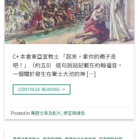
C+ 本會東亞宣教士 「起來，拿你的褥子走
吧！」（約五8） 這句說話記載在約翰福音，
一個關於發生在畢士大池的神 […]
CONTINUE READING
→
Posted in
專題文章及影片
,
穆宣與禱告
專題文章及影片
,
穆宣與禱告
,
穆斯林文化及特色
,
認識穆斯林與