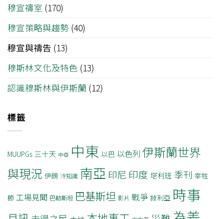
穆宣禱室
(170)
穆宣策略與趨勢
(40)
穆宣與禱告
(13)
穆斯林文化及特色
(13)
認識穆斯林與伊斯蘭
(12)
標籤
中東
伊斯蘭世界
以色列
三十天
MUUPGs
以巴
中亞
南亞
與現況
印度
印尼
季刊
塔利班
伊朗
宰牲
冷知識
時事
巴基斯坦
戰爭
工場見聞
節
敍利亞
巴勒斯坦
影片
為差
月訊
本地事工
災難
未得之民