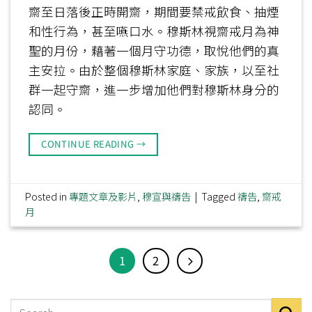
齋至日落後正時開齋，期間要禁戒飲食、抽煙
和性行為，甚至嚥口水。穆斯林視齋戒月為神
聖的月份，藉著一個月守功德，取悅他們的真
主安拉。由於整個穆斯林家庭、家族，以至社
群一起守齋，進一步增加他們對穆斯林身分的
認同。
CONTINUE READING
→
Posted in
專題文章及影片
,
穆宣與禱告
|
Tagged
禱告
,
齋戒
月
1
2