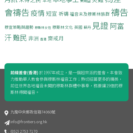
本地
東南亞
禱告
會禱告
疫情
短宣
祈禱
福音未及穆斯林族群
見證
阿富
穆宣策略與趨勢
穆斯林文化
英國
蘇丹
穆斯林女性
汗
難民
非洲
齋戒月
香港
前線差會(香港)
於1997年成立，是一個超宗派的差會。本會致
力推動華人教會參與穆斯林福音工作；熱切招募更多的精英，
前往世界各地福音未聞的穆斯林群體中事奉，務要讓19億的穆
斯林得聞福音。
九龍中央郵政信箱74060號
info@frontiers.org.hk
(852) 2753 7170