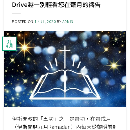
Drive越—別輕看您在齋月的禱告
POSTED ON
1 4 月, 2020
BY
ADMIN
01
4 月
伊斯蘭教的「五功」之一是齋功，在齋戒月
（伊斯蘭曆九月Ramadan）內每天從黎明前封