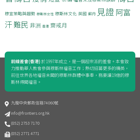
見證
阿富
穆宣策略與趨勢
穆斯林文化
英國
蘇丹
穆斯林女性
汗
難民
非洲
齋戒月
香港
前線差會(香港)
於1997年成立，是一個超宗派的差會。本會致
力推動華人教會參與穆斯林福音工作；熱切招募更多的精英，
前往世界各地福音未聞的穆斯林群體中事奉，務要讓19億的穆
斯林得聞福音。
九龍中央郵政信箱74060號
info@frontiers.org.hk
(852) 2753 7170
(852) 2771 4771