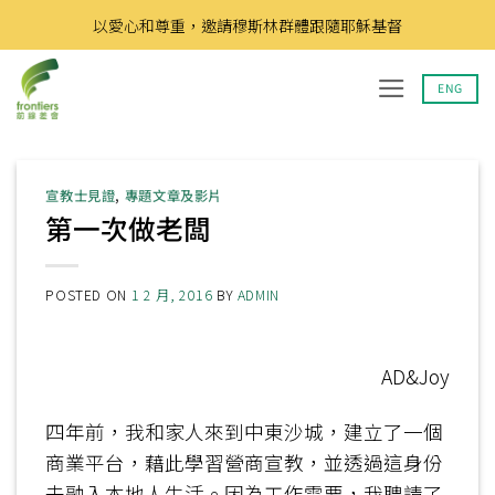
Skip
以愛心和尊重，邀請穆斯林群體跟隨耶穌基督
to
content
ENG
宣教士見證
,
專題文章及影片
第一次做老闆
POSTED ON
1 2 月, 2016
BY
ADMIN
AD&Joy
四年前，我和家人來到中東沙城，建立了一個
商業平台，藉此學習營商宣教，並透過這身份
去融入本地人生活。因為工作需要，我聘請了