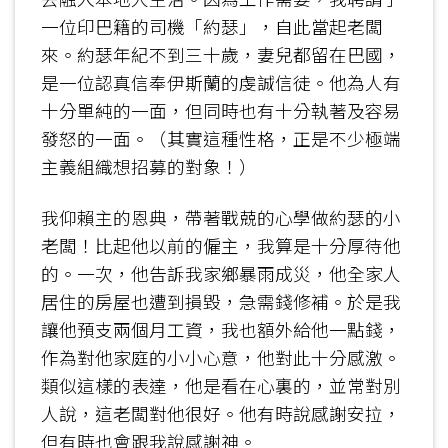
一位印巴籍的司機「約瑟」，自此當起老闆
來。約瑟年紀不到三十歲，妻兒都留在巴國，
是一位認真信奉伊斯蘭的虔誠信徒。他為人有
十分單純的一面，但同時也有十分執著及容易
發怒的一面。（其實這種性格，正是不少極端
主義組織想招募的對象！）
我仰賴主的恩典，帶著戰兢的心學做約瑟的小
老闆！比起他以前的僱主，我算是十分厚待他
的。一次，他告訴我家鄉暴雨成災，他全家人
居住的房屋也遭到損毀，急需錢修補。於是我
讓他預支兩個月工資，我也額外給他一點錢，
作為對他家庭的小小心意，他對此十分感激。
類似這樣的表達，他是看在心裏的，並常對別
人說，這老闆對他很好。他有時說感謝安拉，
但有時也會跟我說感謝神。