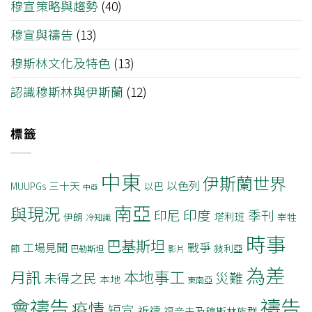
穆宣策略與趨勢
(40)
穆宣與禱告
(13)
穆斯林文化及特色
(13)
認識穆斯林與伊斯蘭
(12)
標籤
中東
伊斯蘭世界
以色列
三十天
MUUPGs
以巴
中亞
南亞
與現況
印度
印尼
季刊
塔利班
伊朗
宰牲
冷知識
時事
巴基斯坦
戰爭
工場見聞
節
敍利亞
巴勒斯坦
影片
為差
月訊
本地事工
災難
未得之民
本地
東南亞
禱告
會禱告
疫情
短宣
祈禱
福音未及穆斯林族群