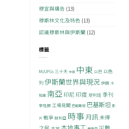
穆宣與禱告
(13)
穆斯林文化及特色
(13)
認識穆斯林與伊斯蘭
(12)
標籤
中東
以色
三十天
MUUPGs
以巴
中亞
伊斯蘭世界與現況
列
伊朗
冷
南亞
印度
印尼
季刊
塔利班
知識
巴基斯坦
工場見聞
宰牲節
巴勒斯坦
影
時事
月訊
未得
戰爭
敍利亞
片
本地事工
災難
之民
本地
東南亞