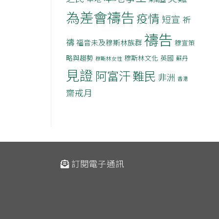
為差會禱告
疫情
短宣
祈
禱告
禱
福音未及穆斯林族群
穆宣策
略與趨勢
穆斯林文化
英國
蘇丹
穆斯林女性
見證
阿富汗
難民
非洲
香港
齋戒月
訂閱電子通訊