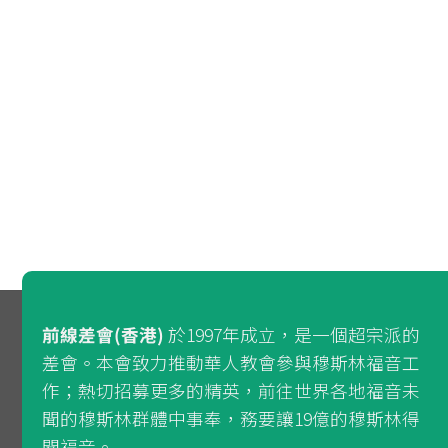
前線差會(香港)
於1997年成立，是一個超宗派的
差會。本會致力推動華人教會參與穆斯林福音工
作；熱切招募更多的精英，前往世界各地福音未
聞的穆斯林群體中事奉，務要讓19億的穆斯林得
聞福音。