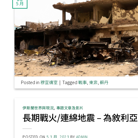
5 月
Posted in
穆宣禱室
|
Tagged
戰事
,
東非
,
蘇丹
伊斯蘭世界與現況
,
專題文章及影片
長期戰火/連綿地震 – 為敘利
POSTED ON
5 3 月, 2023
BY
ADMIN