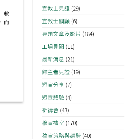
宣教士見證
(29)
 敘
宣教士關顧
(6)
，而
專題文章及影片
(184)
工場見聞
(11)
最新消息
(21)
歸主者見證
(19)
短宣分享
(7)
短宣體驗
(4)
祈禱會
(43)
穆宣禱室
(170)
穆宣策略與趨勢
(40)