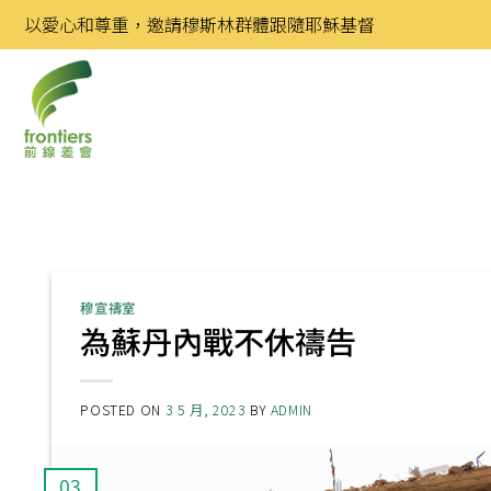
Skip
以愛心和尊重，邀請穆斯林群體跟隨耶穌基督
to
content
穆宣禱室
為蘇丹內戰不休禱告
POSTED ON
3 5 月, 2023
BY
ADMIN
03