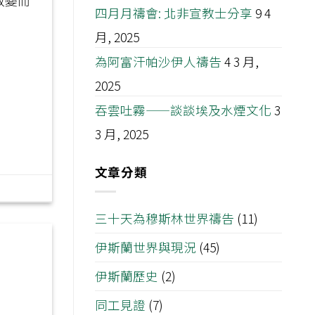
政變而
四月月禱會: 北非宣教士分享
9 4
月, 2025
為阿富汗帕沙伊人禱告
4 3 月,
2025
吞雲吐霧——談談埃及水煙文化
3
3 月, 2025
文章分類
三十天為穆斯林世界禱告
(11)
伊斯蘭世界與現況
(45)
伊斯蘭歷史
(2)
同工見證
(7)