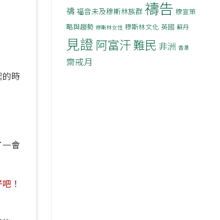
禱告
禱
福音未及穆斯林族群
穆宣策
略與趨勢
穆斯林文化
英國
蘇丹
穆斯林女性
見證
阿富汗
難民
非洲
香港
齋戒月
起的時
了一會
好吧！