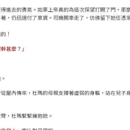
獲得進去的勇氣。如果上帝真的為這次探望打開了門，那
抖著，仍迅速付了車資。司機開車走了，彷彿留下她任憑
她的！
裡幹甚麼？」
她。
音從屋內傳來，杜瑪的母親支撐著虛弱的身軀，站在兒子
雙臂，杜瑪緊緊擁抱她。