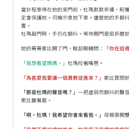
當計程車停在她的家門前，杜瑪默默祈禱，盼
定會保護她。司機示意她下車。儘管她的手顫
置。
杜瑪敲門時，手仍在顫抖。等待開門是挺折磨
她的哥哥索比開了門，瞇起眼睛問：
「你在這
「我想看望媽媽。」
杜瑪咬著嘴唇。
「為甚麼我要讓一個異教徒進來？」
索比質問
「那是杜瑪的聲音嗎？」
一把虛弱而顫抖的聲
索比皺著眉。
「啊，杜瑪！我希望你會來看我。」
母親張開