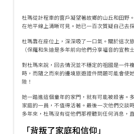
杜瑪從計程車的窗戶凝望著故鄉的山丘和田野
在地平線上清晰可見。她已一百次質疑自己去
杜瑪靠在座位上，深深吸了一口氣。關於這次
（保羅和朱迪是多年前向他們分享福音的宣教
對杜瑪來說，回去情況並不穩定的祖國是一件
時，而隨之而來的邊境旅遊證件問題可能會使
險！
她一踏進這個童年的家門，就有可能被殺害。
家庭的一員，不值得活著。最後一次他們交談
多年來，杜瑪沒有從他們那裡聽到任何消息，
「背叛了家庭和信仰」