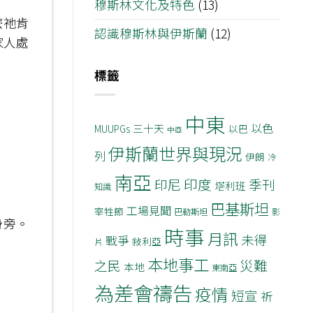
穆斯林文化及特色
(13)
麼祂肯
認識穆斯林與伊斯蘭
(12)
家人處
標籤
中東
以色
三十天
MUUPGs
以巴
中亞
伊斯蘭世界與現況
列
伊朗
冷
南亞
印度
印尼
季刊
塔利班
知識
巴基斯坦
工場見聞
宰牲節
巴勒斯坦
影
身旁。
時事
月訊
未得
戰爭
敍利亞
片
本地事工
災難
之民
本地
東南亞
為差會禱告
疫情
短宣
祈