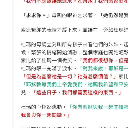
「我們不應該讓她進來。她背叛了我們的家庭
「求求你。」
母親的眼神乞求著。
「她仍然是
索比緊繃的表情才緩下來，並讓在一旁給杜瑪
杜瑪的母親立刻叫所有孩子來看他們的妹妹。
候，緊張的情緒開始消融，整個家庭也開始輕
索比給了杜瑪一個微笑。
「我們都很想你，但
杜瑪的眼中充滿了淚水。
「對我來說，耶穌是
「但是為甚麼祂是一切？祂有甚麼價值？」
索
「耶穌教導我們上帝愛我們，祂賜我希望和平
兒。
「這些日子，我們都需要這樣的東西。」
杜瑪的心怦然跳動。
「你有興趣與我一起閱讀
我會與你一起閱讀。」