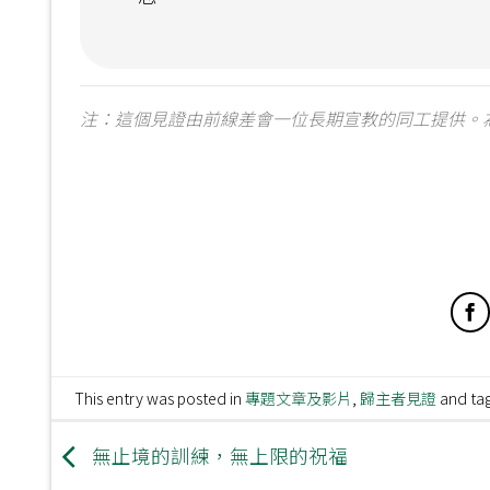
注：這個見證由前線差會一位長期宣教的同工提供。
This entry was posted in
專題文章及影片
,
歸主者見證
and ta
無止境的訓練，無上限的祝福