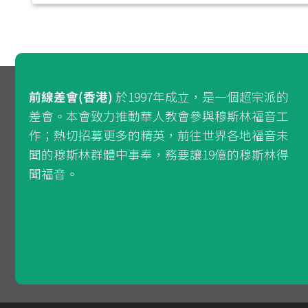
前線差會(香港)
於1997年成立，是一個超宗派的
差會。本會致力推動華人教會參與穆斯林福音工
作；熱切招募更多的精英，前往世界各地福音未
聞的穆斯林群體中事奉，務要讓19億的穆斯林得
聞福音。