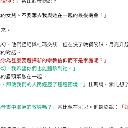
和信仰！」
索比對母親說。
我的女兒。不要奪去我與她在一起的最後機會！」
進來。
起初，他們拒絕與杜瑪交談，但在洗了晚餐碗碟、月亮升
鬆的對話。
是你為甚麼要選擇新的宗教信仰而不是家庭呢？」
一切。我希望你們也能體驗到祂。」
比的眉頭緊皺在一起。
安，即使我們的人民經歷了種種困境。」
杜瑪說。索比想
福音書中耶穌的教導嗎？」
索比像在沉思。他最終說：
「