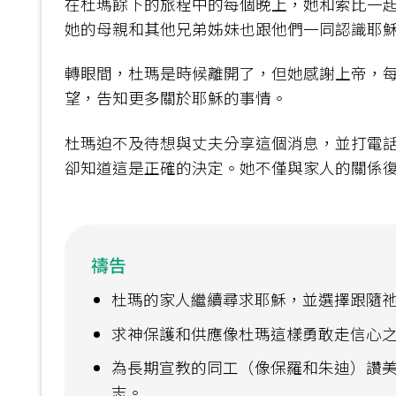
在杜瑪餘下的旅程中的每個晚上，她和索比一
她的母親和其他兄弟姊妹也跟他們一同認識耶
轉眼間，杜瑪是時候離開了，但她感謝上帝，
望，告知更多關於耶穌的事情。
杜瑪迫不及待想與丈夫分享這個消息，並打電
卻知道這是正確的決定。她不僅與家人的關係
禱告
杜瑪的家人繼續尋求耶穌，並選擇跟隨
求神保護和供應像杜瑪這樣勇敢走信心
為長期宣教的同工（像保羅和朱迪）讚
志。