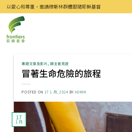
Skip
以愛心和尊重，邀請穆斯林群體跟隨耶穌基督
to
content
專題文章及影片
,
歸主者見證
冒著生命危險的旅程
POSTED ON
17 1 月, 2024
BY
ADMIN
17
1 月