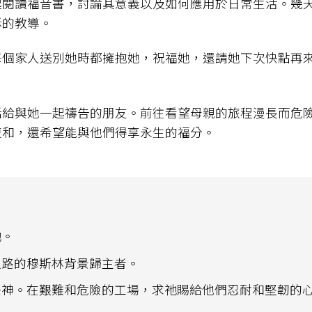
起閱讀福音書，討論其意義以及如何應用於日常生活。幾
穌的教導。
每個家人送別她時都擁抱她，祝福她，還請她下次快點再
話給與她一起禱告的朋友。前往看望母親的旅程漫長而危
復和，還希望能與他們得享永生的福分。
祂。
之路的穆斯林背景歸主者。
美神。在艱難和危險的工場，求祂賜給他們忍耐和堅韌的