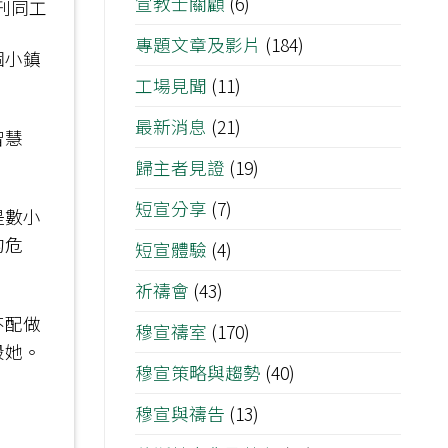
宣教士關顧
(6)
刊同工
專題文章及影片
(184)
個小鎮
工場見聞
(11)
最新消息
(21)
智慧
歸主者見證
(19)
短宣分享
(7)
是數小
的危
短宣體驗
(4)
祈禱會
(43)
不配做
穆宣禱室
(170)
殺她。
穆宣策略與趨勢
(40)
穆宣與禱告
(13)