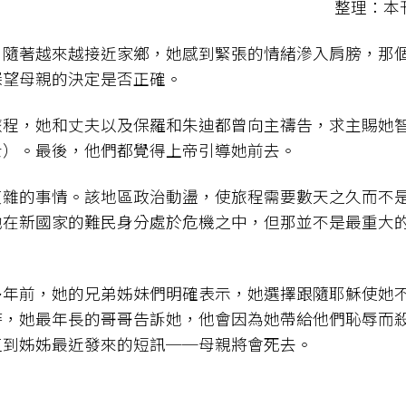
整理：本
。隨著越來越接近家鄉，她感到緊張的情緒滲入肩膀，那
探望母親的決定是否正確。
旅程，她和丈夫以及保羅和朱迪都曾向主禱告，求主賜她
士）。最後，他們都覺得上帝引導她前去。
複雜的事情。該地區政治動盪，使旅程需要數天之久而不
她在新國家的難民身分處於危機之中，但那並不是最重大
多年前，她的兄弟姊妹們明確表示，她選擇跟隨耶穌使她
時，她最年長的哥哥告訴她，他會因為她帶給他們恥辱而
直到姊姊最近發來的短訊──母親將會死去。