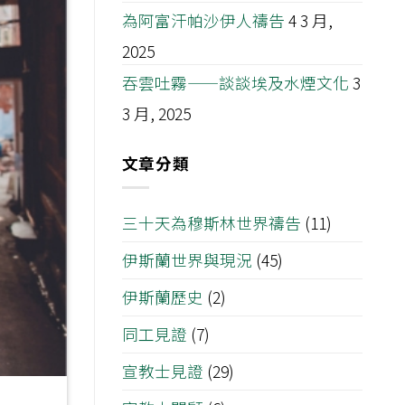
為阿富汗帕沙伊人禱告
4 3 月,
2025
吞雲吐霧——談談埃及水煙文化
3
3 月, 2025
文章分類
三十天為穆斯林世界禱告
(11)
伊斯蘭世界與現況
(45)
伊斯蘭歷史
(2)
同工見證
(7)
宣教士見證
(29)