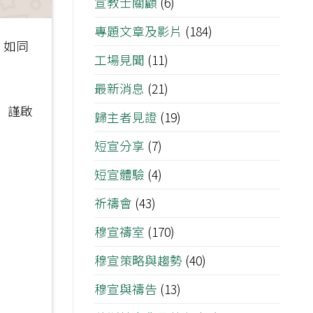
宣教士關顧
(6)
專題文章及影片
(184)
。如同
工場見聞
(11)
最新消息
(21)
 謹啟
歸主者見證
(19)
短宣分享
(7)
短宣體驗
(4)
祈禱會
(43)
穆宣禱室
(170)
穆宣策略與趨勢
(40)
穆宣與禱告
(13)