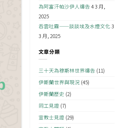
為阿富汗帕沙伊人禱告
4 3 月,
2025
吞雲吐霧——談談埃及水煙文化
3
3 月, 2025
文章分類
三十天為穆斯林世界禱告
(11)
伊斯蘭世界與現況
(45)
伊斯蘭歷史
(2)
同工見證
(7)
宣教士見證
(29)