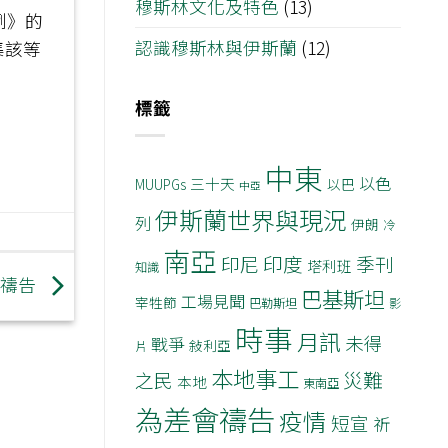
穆斯林文化及特色
(13)
例》的
認識穆斯林與伊斯蘭
(12)
集該等
標籤
中東
以色
三十天
MUUPGs
以巴
中亞
伊斯蘭世界與現況
列
伊朗
冷
南亞
印度
印尼
季刊
塔利班
知識
災禱告
巴基斯坦
工場見聞
宰牲節
巴勒斯坦
影
時事
月訊
未得
戰爭
敍利亞
片
本地事工
災難
之民
本地
東南亞
為差會禱告
疫情
短宣
祈