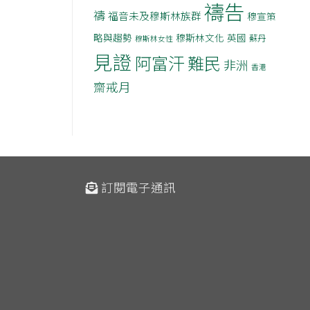
禱告
禱
福音未及穆斯林族群
穆宣策
略與趨勢
穆斯林文化
英國
蘇丹
穆斯林女性
見證
阿富汗
難民
非洲
香港
齋戒月
訂閱電子通訊