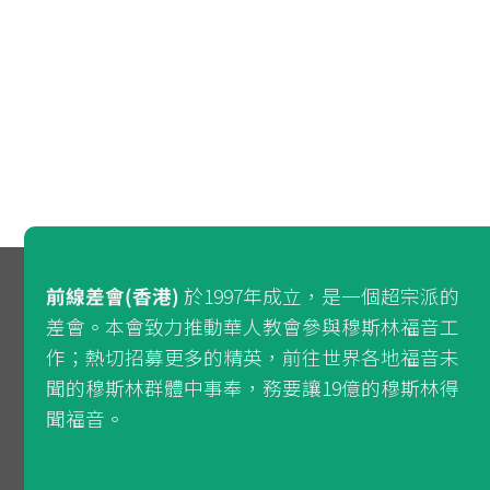
前線差會(香港)
於1997年成立，是一個超宗派的
差會。本會致力推動華人教會參與穆斯林福音工
作；熱切招募更多的精英，前往世界各地福音未
聞的穆斯林群體中事奉，務要讓19億的穆斯林得
聞福音。