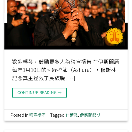
歡迎轉發，鼓勵更多人為穆宣禱告 在伊斯蘭曆
每年1月10日的阿舒拉節（Ashura），穆斯林
記念真主拯救了民族脫 […]
CONTINUE READING
→
Posted in
穆宣禱室
|
Tagged
什葉派
,
伊斯蘭節期