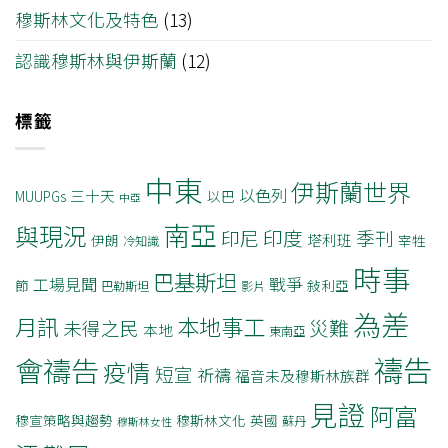
穆斯林文化及特色
(13)
認識穆斯林與伊斯蘭
(12)
標籤
中東
伊斯蘭世界
以色列
三十天
MUUPGs
以巴
中亞
南亞
與現況
印度
印尼
季刊
塔利班
伊朗
宰牲
冷知識
時事
巴基斯坦
戰爭
工場見聞
節
敍利亞
巴勒斯坦
影片
為差
月訊
本地事工
災難
未得之民
本地
東南亞
禱告
會禱告
疫情
短宣
祈禱
福音未及穆斯林族群
見證
阿富
穆宣策略與趨勢
穆斯林文化
英國
蘇丹
穆斯林女性