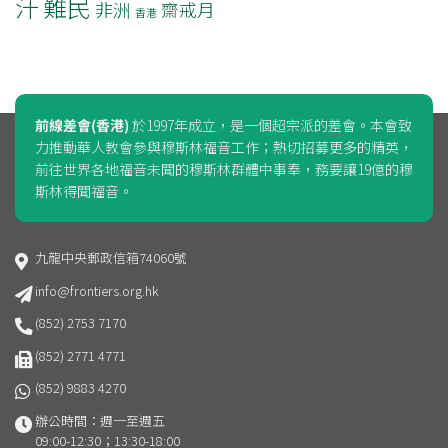
汗
難民
非洲
齋戒月
香港
前線差會(香港)
於1997年成立，是一個超宗派的差會。本會致
力推動華人教會參與穆斯林福音工作；熱切招募更多的精英，
前往世界各地福音未聞的穆斯林群體中事奉，務要讓19億的穆
斯林得聞福音。
九龍中央郵政信箱74060號
info@frontiers.org.hk
(852) 2753 7170
(852) 2771 4771
(852) 9883 4270
辦公時間：週一至週五
09:00-12:30；13:30-18:00