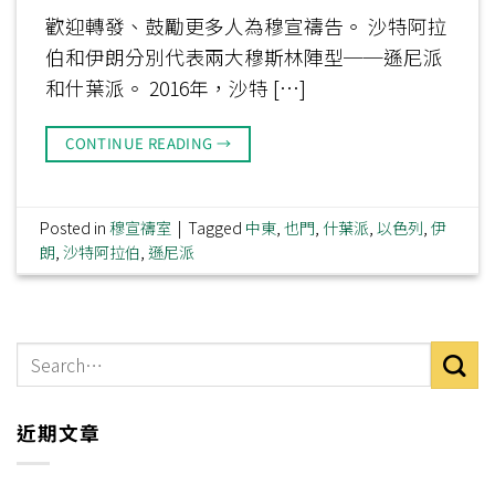
歡迎轉發、鼓勵更多人為穆宣禱告。 沙特阿拉
伯和伊朗分別代表兩大穆斯林陣型──遜尼派
和什葉派。 2016年，沙特 […]
CONTINUE READING
→
Posted in
穆宣禱室
|
Tagged
中東
,
也門
,
什葉派
,
以色列
,
伊
朗
,
沙特阿拉伯
,
遜尼派
近期文章