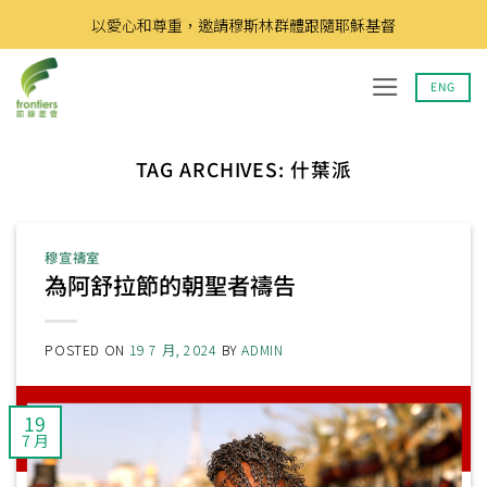
Skip
以愛心和尊重，邀請穆斯林群體跟隨耶穌基督
to
content
ENG
TAG ARCHIVES:
什葉派
穆宣禱室
為阿舒拉節的朝聖者禱告
POSTED ON
19 7 月, 2024
BY
ADMIN
19
7 月