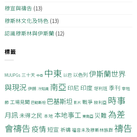
穆宣與禱告
(13)
穆斯林文化及特色
(13)
認識穆斯林與伊斯蘭
(12)
標籤
中東
伊斯蘭世界
以色列
三十天
MUUPGs
以巴
中亞
南亞
與現況
印度
印尼
季刊
塔利班
伊朗
宰牲
冷知識
時事
巴基斯坦
戰爭
工場見聞
節
敍利亞
巴勒斯坦
影片
為差
月訊
本地事工
災難
未得之民
本地
東南亞
禱告
會禱告
疫情
短宣
祈禱
福音未及穆斯林族群