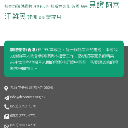
見證
阿富
穆宣策略與趨勢
穆斯林文化
英國
蘇丹
穆斯林女性
汗
難民
非洲
齋戒月
香港
前線差會(香港)
於1997年成立，是一個超宗派的差會。本會致
力推動華人教會參與穆斯林福音工作；熱切招募更多的精英，
前往世界各地福音未聞的穆斯林群體中事奉，務要讓19億的穆
斯林得聞福音。
九龍中央郵政信箱74060號
info@frontiers.org.hk
(852) 2753 7170
(852) 2771 4771
(852) 9883 4270