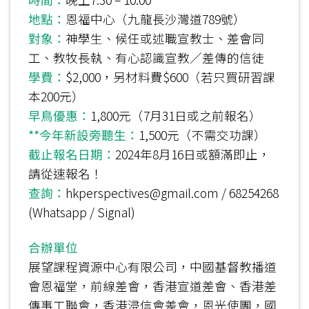
地點：
恩福中心（九龍長沙灣道789號）
對象：
神學生、候任或述職宣教士、差會同
工、教牧長執、有心認識宣教／差傳的信徒
學費：
$2,000，另材料費$600（若只買研習課
本200元）
早鳥優惠：
1,800元（7月31日或之前報名）
**今年新設旁聽生：
1,500元（不需交功課）
截止報名日期：
2024年8月16日或額滿即止，
請從速報名！
查詢：
hkperspectives@gmail.com / 68254268
(Whatsapp / Signal)
合辦單位
展望課程資源中心有限公司，中國基督教播道
會恩福堂，前線差會，香港宣道差會、香港差
傳事工聯會，香港浸信會差會，恩光使團，國