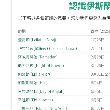
認識伊斯
以下略述各個節期的意義，幫助我們更深入為
節期
西曆 (2025
登霄節 (Lailat al Miraj)
1月26日
拜拉特夜(懺悔夜) (Lailah al-Barat)
2月14日
齋戒月開始 (Ramadan)
2月28日
能力之夜 (Night of Power)
3月26日
開齋節 (Eid al-Fitr)
3月31日至
朝覲期開始 (Hajj)
6月4日
阿拉法特日 (Day of Arafah)
6月5日
宰牲節 (Eid al-Adha)
6月6日
伊曆元旦 (Islamic New Year)
6月27日