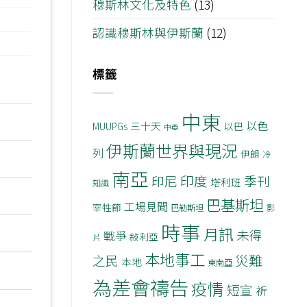
穆斯林文化及特色
(13)
認識穆斯林與伊斯蘭
(12)
標籤
中東
以色
三十天
MUUPGs
以巴
中亞
伊斯蘭世界與現況
列
伊朗
冷
南亞
印度
印尼
季刊
塔利班
知識
巴基斯坦
工場見聞
宰牲節
巴勒斯坦
影
時事
月訊
未得
戰爭
敍利亞
片
本地事工
災難
之民
本地
東南亞
為差會禱告
疫情
短宣
祈