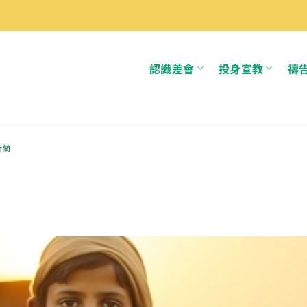
認識差會
投身宣教
禱
斯蘭