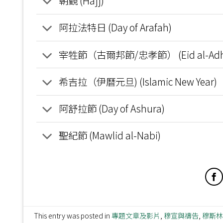
朝覲 (Hajj)
阿拉法特日 (Day of Arafah)
宰牲節（古爾邦節/忠孝節） (Eid al-Adh
希吉拉（伊曆元旦) (Islamic New Year)
阿舒拉節 (Day of Ashura)
聖紀節 (Mawlid al-Nabi)
This entry was posted in
專題文章及影片
,
穆宣與禱告
,
穆斯