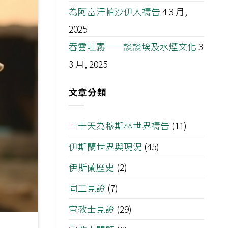
為阿富汗帕沙伊人禱告
4 3 月,
2025
吞雲吐霧——談談埃及水煙文化
3
3 月, 2025
文章分類
三十天為穆斯林世界禱告
(11)
伊斯蘭世界與現況
(45)
伊斯蘭歷史
(2)
同工見證
(7)
宣教士見證
(29)