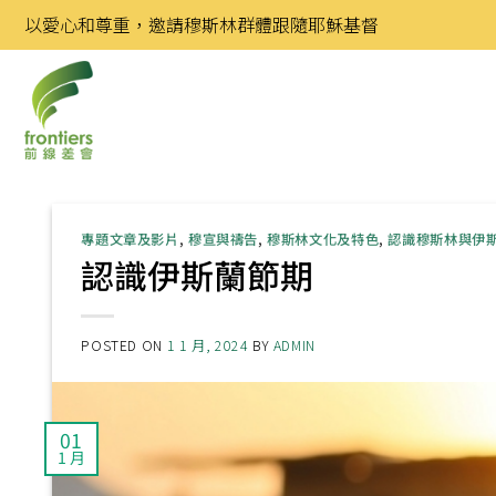
Skip
以愛心和尊重，邀請穆斯林群體跟隨耶穌基督
to
content
專題文章及影片
,
穆宣與禱告
,
穆斯林文化及特色
,
認識穆斯林與伊
認識伊斯蘭節期
POSTED ON
1 1 月, 2024
BY
ADMIN
01
1 月