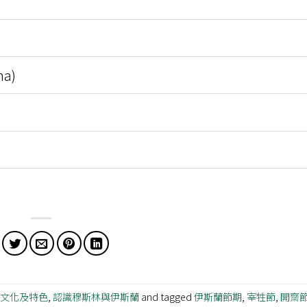
a)
林文化及特色
,
認識穆斯林與伊斯蘭
and tagged
伊斯蘭節期
,
宰牲節
,
開齋