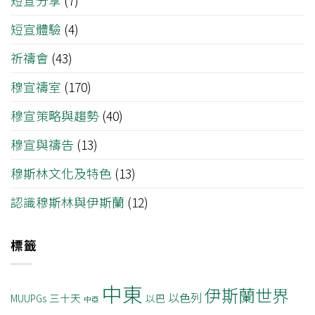
短宣分享
(7)
短宣體驗
(4)
祈禱會
(43)
穆宣禱室
(170)
穆宣策略與趨勢
(40)
穆宣與禱告
(13)
穆斯林文化及特色
(13)
認識穆斯林與伊斯蘭
(12)
標籤
中東
伊斯蘭世界
以色列
三十天
MUUPGs
以巴
中亞