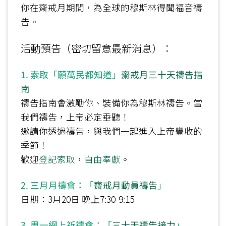
你在齋戒月期間，為全球的穆斯林得聞福音禱
告。
活動預告（密切留意最新消息）：
1. 索取
「願萬民都知道」
齋戒月三十天禱告指
南
禱告指南會激勵你、裝備你為穆斯林禱告。當
我們禱告，上帝必定垂聽！
邀請你透過禱告，與我們一起進入上帝豐收的
季節！
歡迎
登記索取
，
自由奉獻
。
2. 三月月禱會：「
齋戒月動員禱告
」
日期：3月20日 晚上7:30-9:15
3. 周一網上祈禱會：「
三十天禱告接力
」