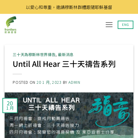
Skip
以愛心和尊重，邀請穆斯林群體跟隨耶穌基督
to
content
ENG
三十天為穆斯林世界禱告
,
最新消息
Until All Hear 三十天禱告系列
POSTED ON
20 1 月, 2023
BY
ADMIN
20
1 月