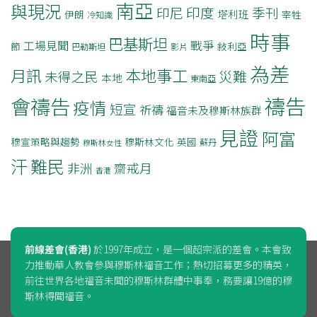
南亞
與現況
印度
印尼
季刊
塔利班
伊朗
宰牲
冷知識
時事
巴基斯坦
戰爭
工場見聞
節
敍利亞
巴勒斯坦
影片
為差
月訊
本地事工
災難
未得之民
本地
東南亞
禱告
會禱告
疫情
短宣
祈禱
福音未及穆斯林族群
見證
阿富
穆宣策略與趨勢
穆斯林文化
英國
蘇丹
穆斯林女性
汗
難民
非洲
齋戒月
香港
前線差會(香港)
於1997年成立，是一個超宗派的差會。本會致
力推動華人教會參與穆斯林福音工作；熱切招募更多的精英，
前往世界各地福音未聞的穆斯林群體中事奉，務要讓19億的穆
斯林得聞福音。