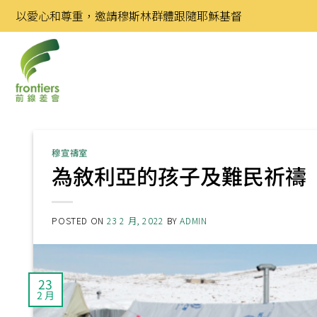
Skip
以愛心和尊重，邀請穆斯林群體跟隨耶穌基督
to
content
穆宣禱室
為敘利亞的孩子及難民祈禱
POSTED ON
23 2 月, 2022
BY
ADMIN
23
2 月