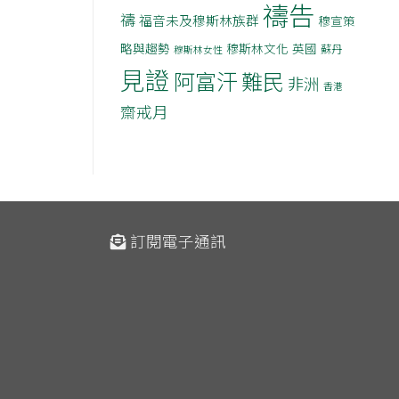
禱告
禱
福音未及穆斯林族群
穆宣策
略與趨勢
穆斯林文化
英國
蘇丹
穆斯林女性
見證
阿富汗
難民
非洲
香港
齋戒月
訂閱電子通訊