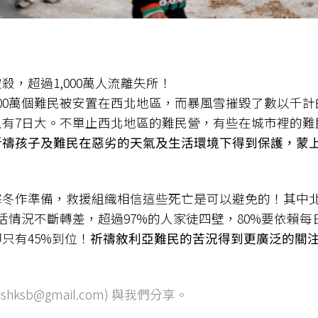
殺，超過1,000萬人流離失所！
00萬個難民被安置在西北地區，而暴風雪摧毀了數以千計
有7日大。不單止西北地區的難民營，有些在城市裡的難
祈禱孩子及難民在惡劣的天氣及生活環境下得到保護，蒙
寒冬作準備，救援組織相信這些死亡是可以避免的！其中
活情況不斷轉差，超過97%的人家徒四壁，80%要依賴每
只有45%到位！
祈禱敘利亞難民的苦況得到更廣泛的關
ksb@gmail.com) 與我們分享。