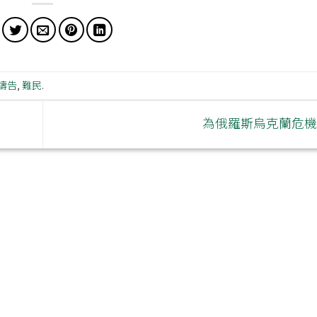
禱告
,
難民
.
為俄羅斯烏克蘭危