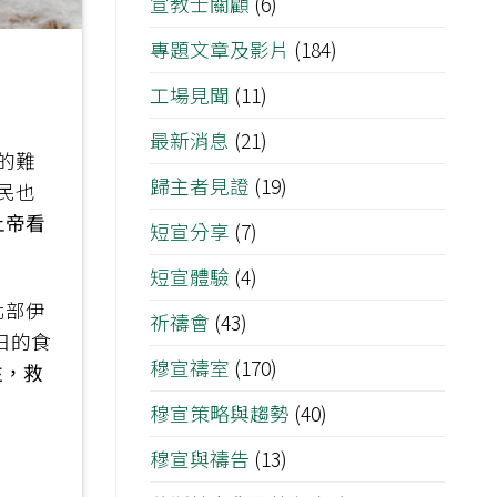
宣教士關顧
(6)
專題文章及影片
(184)
工場見聞
(11)
最新消息
(21)
的難
歸主者見證
(19)
民也
上帝看
短宣分享
(7)
短宣體驗
(4)
北部伊
祈禱會
(43)
日的食
穆宣禱室
(170)
注，救
穆宣策略與趨勢
(40)
穆宣與禱告
(13)