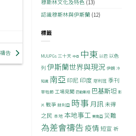
穆斯林文化及特色
(13)
認識穆斯林與伊斯蘭
(12)
標籤
中東
機禱告
以色
三十天
MUUPGs
以巴
中亞
伊斯蘭世界與現況
列
伊朗
冷
南亞
印度
印尼
季刊
塔利班
知識
巴基斯坦
工場見聞
宰牲節
巴勒斯坦
影
時事
月訊
未得
戰爭
敍利亞
片
本地事工
災難
之民
本地
東南亞
為差會禱告
疫情
短宣
祈