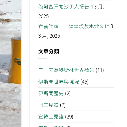
為阿富汗帕沙伊人禱告
4 3 月,
2025
吞雲吐霧——談談埃及水煙文化
3
3 月, 2025
文章分類
三十天為穆斯林世界禱告
(11)
伊斯蘭世界與現況
(45)
伊斯蘭歷史
(2)
同工見證
(7)
宣教士見證
(29)