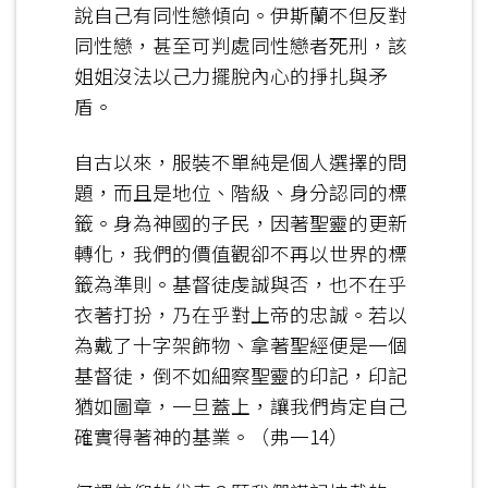
說自己有同性戀傾向。伊斯蘭不但反對
同性戀，甚至可判處同性戀者死刑，該
姐姐沒法以己力擺脫內心的掙扎與矛
盾。
自古以來，服裝不單純是個人選擇的問
題，而且是地位、階級、身分認同的標
籤。身為神國的子民，因著聖靈的更新
轉化，我們的價值觀卻不再以世界的標
籤為準則。基督徒虔誠與否，也不在乎
衣著打扮，乃在乎對上帝的忠誠。若以
為戴了十字架飾物、拿著聖經便是一個
基督徒，倒不如細察聖靈的印記，印記
猶如圖章，一旦蓋上，讓我們肯定自己
確實得著神的基業。（弗一14）