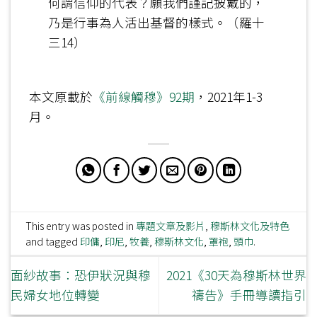
何謂信仰的代表？願我們謹記披戴的，
乃是行事為人活出基督的樣式。（羅十
三14）
本文原載於
《前線觸穆》92期
，2021年1-3
月。
This entry was posted in
專題文章及影片
,
穆斯林文化及特色
and tagged
印傭
,
印尼
,
牧養
,
穆斯林文化
,
罩袍
,
頭巾
.
面紗故事：恐伊狀況與穆
2021《30天為穆斯林世界
民婦女地位轉變
禱告》手冊導讀指引