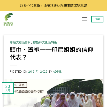
Skip
以愛心和尊重，邀請穆斯林群體跟隨耶穌基督
to
content
ENG
專題文章及影片
,
穆斯林文化及特色
頭巾、罩袍──印尼姐姐的信仰
代表？
POSTED ON
20 3 月, 2021
BY
ADMIN
20
3 月