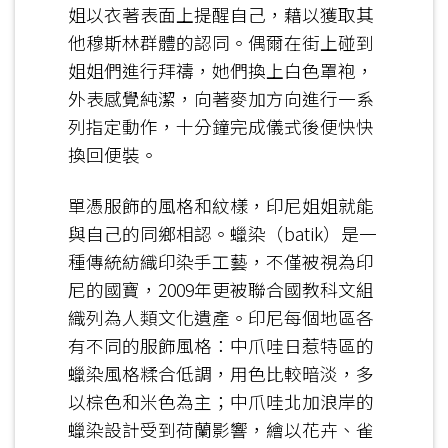
姐以衣著表面上提醒自己，藉以獲取其
他穆斯林群體的認同。偶爾在街上碰到
姐姐們進行拜禱，她們換上白色罩袍，
外表感覺純潔，向著麥加方向進行一系
列指定動作，十分鐘完成儀式後便快快
換回便裝。
單憑服飾的風格和紋樣，印尼姐姐就能
與自己的同鄉相認。蠟染（batik）是一
種傳統紡織印染手工藝，不僅被視為印
尼的國寶，2009年更被聯合國教科文組
織列為人類文化遺產。印尼每個地區各
有不同的服飾風格：中爪哇日惹特區的
蠟染風格糅合低調，用色比較暗淡，多
以棕色和米色為主；中爪哇北加浪岸的
蠟染設計受到荷蘭影響，繪以花卉、雀