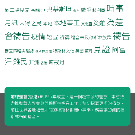
時事
巴基斯坦
戰爭
工場見聞
節
敍利亞
巴勒斯坦
影片
為差
月訊
本地事工
災難
未得之民
本地
東南亞
禱告
會禱告
疫情
短宣
祈禱
福音未及穆斯林族群
見證
阿富
穆宣策略與趨勢
穆斯林文化
英國
蘇丹
穆斯林女性
汗
難民
非洲
齋戒月
香港
前線差會(香港)
於1997年成立，是一個超宗派的差會。本會致
力推動華人教會參與穆斯林福音工作；熱切招募更多的精英，
前往世界各地福音未聞的穆斯林群體中事奉，務要讓19億的穆
斯林得聞福音。