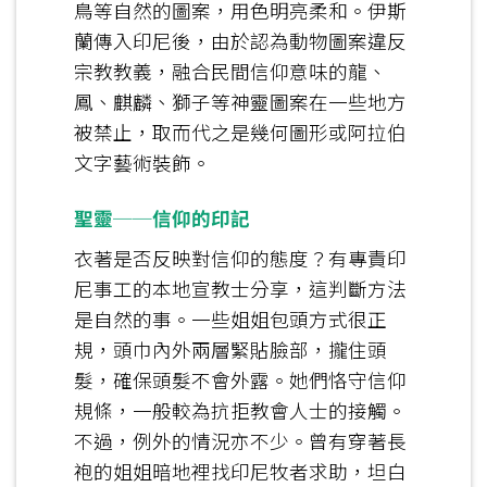
鳥等自然的圖案，用色明亮柔和。伊斯
蘭傳入印尼後，由於認為動物圖案違反
宗教教義，融合民間信仰意味的龍、
鳳、麒麟、獅子等神靈圖案在一些地方
被禁止，取而代之是幾何圖形或阿拉伯
文字藝術裝飾。
聖靈──信仰的印記
衣著是否反映對信仰的態度？有專責印
尼事工的本地宣教士分享，這判斷方法
是自然的事。一些姐姐包頭方式很正
規，頭巾內外兩層緊貼臉部，攏住頭
髮，確保頭髮不會外露。她們恪守信仰
規條，一般較為抗拒教會人士的接觸。
不過，例外的情況亦不少。曾有穿著長
袍的姐姐暗地裡找印尼牧者求助，坦白