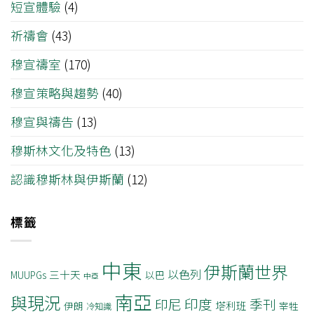
短宣體驗
(4)
祈禱會
(43)
穆宣禱室
(170)
穆宣策略與趨勢
(40)
穆宣與禱告
(13)
穆斯林文化及特色
(13)
認識穆斯林與伊斯蘭
(12)
標籤
中東
伊斯蘭世界
以色列
三十天
MUUPGs
以巴
中亞
南亞
與現況
印度
印尼
季刊
塔利班
伊朗
宰牲
冷知識