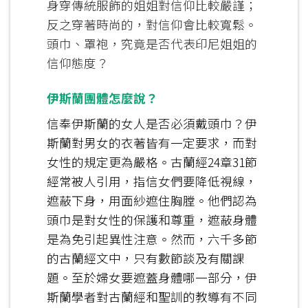
身穿傳統服飾的姐姐對信仰比較嚴謹；
反之穿著時尚的，對信仰會比較寬鬆。
頭巾、罩袍，究竟是否代表印尼姐姐的
信仰態度？
伊斯蘭團體怎麼說？
信奉伊斯蘭的女人是否必須戴頭巾？伊
斯蘭對男女的衣著皆有一定要求，而對
女性的規定更為嚴格。古蘭經24章31節
經常被人引用，指信女們要降低視線，
遮蔽下身，用面紗遮住胸膛。他們認為
頭巾是對女性的保護和尊重，遮蔽身體
是為免引起異性注意。然而，六千多節
的古蘭經文中，只有數節談及有關課
題。至於婦女要遮蓋身體哪一部分，伊
斯蘭學者對古蘭經和聖訓的教導有不同