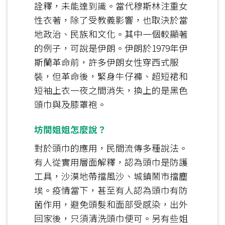
詮釋，未能達到識。當代穆斯林注重女
性衣著，除了受教義影響，也取決於當
地政治、民族和文化。其中一個較顯著
的例子，可說是伊朗。伊朗於1979年伊
斯蘭革命前，許多伊朗女性穿西式服
裝，但革命後，緊身牛仔褲、超短裙和
短袖上衣一夜之間消失，換上的是黑色
頭巾與及膝罩袍。
坊間姐姐怎麼說？
對於頭巾的應用，民間流傳多種說法。
有人從實用層面解釋，認為頭巾是防護
工具，沙漠地帶擋風沙、城鎮鬧市擋塵
埃。疫情當下，甚至有人認為頭巾有防
菌作用，避免頭髮和面部受感染，出外
回家後，只須清洗頭巾便可。另有些姐