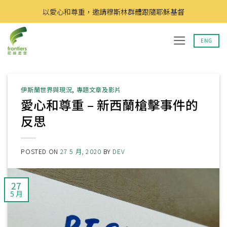
Skip
以愛心和尊重，邀請穆斯林群體跟隨耶穌基督
to
content
ENG
伊斯蘭世界與現況
,
專題文章及影片
愛心和尊重 – 新西蘭槍擊事件的
反思
POSTED ON
27 5 月, 2020
BY
DEV
27
5 月