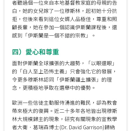
者聽過個一位來自本地基督教家庭的母親的告
白，她的女兒嫁了一位穆斯林，起初她十分抗
拒，但後來看到這位女婿人品極佳，尊重和照
顧長輩，她在參加一個認識伊斯蘭課程後，還
感到「伊斯蘭是一個不錯的宗教」。
四）愛心和尊重
面對伊斯蘭全球擴張的大趨勢，「以眼還眼」
的「白人至上恐怖主義」只會強化它的發展，
令更多穆斯林認同「伊斯蘭疆土擴張」的理
念，更積極地爭取在選舉中的優勢。
歐洲一些信徒主動服侍湧進的難民，卻為教會
帶來極大的復興。近二十多年各地皆出現穆斯
林大規模歸主的現象，研究有關現象的宣教學
者大衛．葛瑞森博士(Dr. David Garrison)歸納