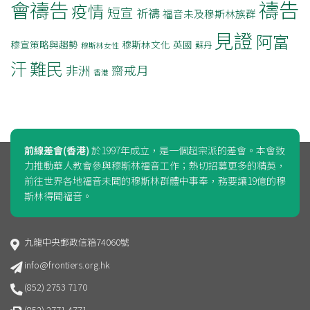
禱告
會禱告
疫情
短宣
祈禱
福音未及穆斯林族群
見證
阿富
穆宣策略與趨勢
穆斯林文化
英國
蘇丹
穆斯林女性
汗
難民
非洲
齋戒月
香港
前線差會(香港)
於1997年成立，是一個超宗派的差會。本會致
力推動華人教會參與穆斯林福音工作；熱切招募更多的精英，
前往世界各地福音未聞的穆斯林群體中事奉，務要讓19億的穆
斯林得聞福音。
九龍中央郵政信箱74060號
info@frontiers.org.hk
(852) 2753 7170
(852) 2771 4771