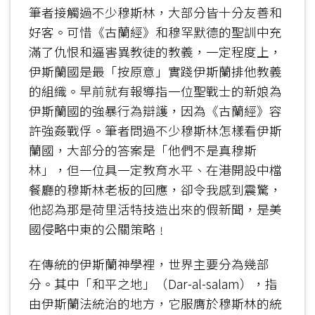
筆者接觸過不少穆斯林，大部分皆十分友善和
好客。可惜《古蘭經》和穆罕默德的聖訓中充
滿了仇恨和逼害異教徒的教義，一定程度上，
伊斯蘭國是最「按原意」實踐伊斯蘭排他教義
的組織。早前就有報導指一位聖戰士的新娘為
伊斯蘭國的強暴行為辯護，因為《古蘭經》容
許強姦戰俘。筆者問過不少穆斯林怎樣看伊斯
蘭國，大部分的答案是「他們不是真穆斯
林」，但一位具一定教育水平、在港開設中檔
餐廳的穆斯林老板的回應，卻令我感到震驚，
他認為那是荷里活特技造出來的假新聞，是美
國侵略中東的公關策略﹗
在傳統的伊斯蘭神學裡，世界主要分為幾部
分。其中「和平之地」（Dar-al-salam），指
由伊斯蘭法統治的地方，它服膺於穆斯林的統