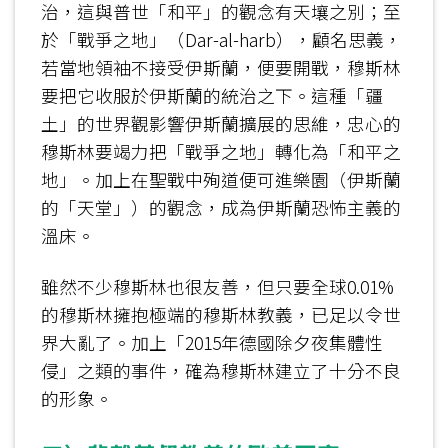
治，這與普世「和平」的觀念有天壤之別；至
於「戰爭之地」（Dar-al-harb），顧名思義，
若當地領袖不接受伊斯蘭，便要開戰，穆斯林
要把它收服於伊斯蘭的統治之下。這種「疆
土」的世界觀影響伊斯蘭擴展的思維，忠心的
穆斯林要竭力把「戰爭之地」轉化為「和平之
地」。加上在聖戰中殉道便可進樂園（伊斯蘭
的「天堂」）的觀念，成為伊斯蘭恐怖主義的
溫床。
雖然不少穆斯林也很友善，但只要全球0.01%
的穆斯林擁抱極端的穆斯林教義，已足以令世
界大亂了。加上「2015年德國除夕夜集體性
侵」之類的事件，確為穆斯林建立了十分不良
的形象。