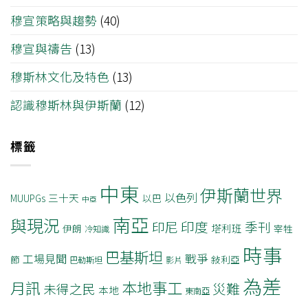
穆宣策略與趨勢
(40)
穆宣與禱告
(13)
穆斯林文化及特色
(13)
認識穆斯林與伊斯蘭
(12)
標籤
中東
伊斯蘭世界
以色列
三十天
MUUPGs
以巴
中亞
南亞
與現況
印度
印尼
季刊
塔利班
伊朗
宰牲
冷知識
時事
巴基斯坦
戰爭
工場見聞
節
敍利亞
巴勒斯坦
影片
為差
月訊
本地事工
災難
未得之民
本地
東南亞