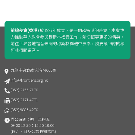
前線差會(香港)
於1997年成立，是一個超宗派的差會。本會致
力推動華人教會參與穆斯林福音工作；熱切招募更多的精英，
前往世界各地福音未聞的穆斯林群體中事奉，務要讓19億的穆
斯林得聞福音。
九龍中央郵政信箱74060號
info@frontiers.org.hk
(852) 2753 7170
(852) 2771 4771
(852) 9883 4270
辦公時間：週一至週五
09:00-12:30；13:30-18:00
(週六、日及公眾假期休息)