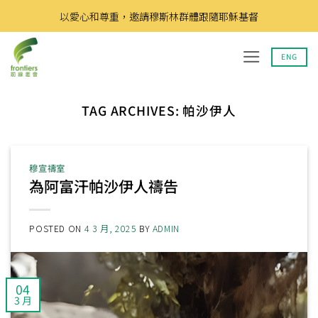
Skip
以愛心和尊重，邀請穆斯林群體跟隨耶穌基督
to
content
ENG
TAG ARCHIVES:
帕沙伊人
穆宣禱室
為阿富汗帕沙伊人禱告
POSTED ON
4 3 月, 2025
BY
ADMIN
04
3 月