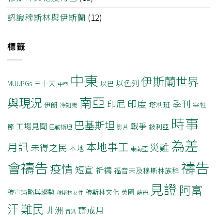
認識穆斯林與伊斯蘭
(12)
標籤
中東
伊斯蘭世界
以色列
三十天
MUUPGs
以巴
中亞
南亞
與現況
印度
印尼
季刊
塔利班
伊朗
宰牲
冷知識
時事
巴基斯坦
戰爭
工場見聞
節
敍利亞
巴勒斯坦
影片
為差
月訊
本地事工
災難
未得之民
本地
東南亞
禱告
會禱告
疫情
短宣
祈禱
福音未及穆斯林族群
見證
阿富
穆宣策略與趨勢
穆斯林文化
英國
蘇丹
穆斯林女性
汗
難民
非洲
齋戒月
香港