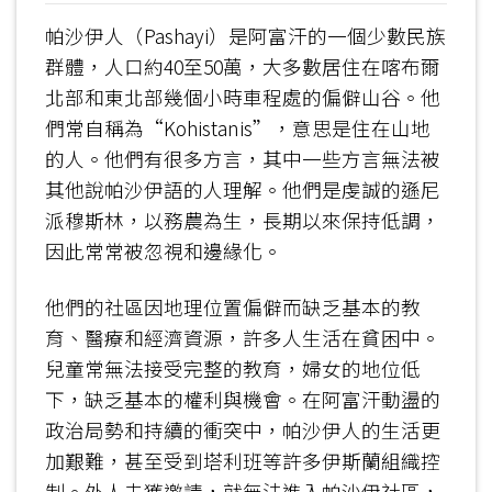
帕沙伊人（Pashayi）是阿富汗的一個少數民族
群體，人口約40至50萬，大多數居住在喀布爾
北部和東北部幾個小時車程處的偏僻山谷。他
們常自稱為“Kohistanis”，意思是住在山地
的人。他們有很多方言，其中一些方言無法被
其他說帕沙伊語的人理解。他們是虔誠的遜尼
派穆斯林，以務農為生，長期以來保持低調，
因此常常被忽視和邊緣化。
他們的社區因地理位置偏僻而缺乏基本的教
育、醫療和經濟資源，許多人生活在貧困中。
兒童常無法接受完整的教育，婦女的地位低
下，缺乏基本的權利與機會。在阿富汗動盪的
政治局勢和持續的衝突中，帕沙伊人的生活更
加艱難，甚至受到塔利班等許多伊斯蘭組織控
制。外人未獲邀請，就無法進入帕沙伊社區，