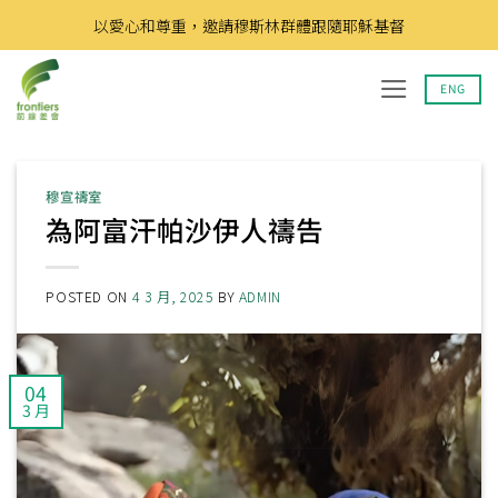
Skip
以愛心和尊重，邀請穆斯林群體跟隨耶穌基督
to
content
ENG
穆宣禱室
為阿富汗帕沙伊人禱告
POSTED ON
4 3 月, 2025
BY
ADMIN
04
3 月