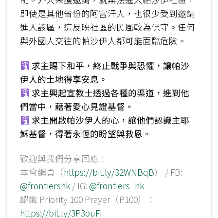
即使是其他省份的阿富汗人，也很少受到邀請
進入該區，這反映社區的民風較為保守。任何
與外國人交往的帕沙伊人都可能面臨危險。
求主賜下和平，終止戰爭與恐懼，讓帕沙
伊人的土地得享安息。
求主興起宣教士透過各種的渠道，進到他
們當中，藉著愛心見證基督。
求主開啟帕沙伊人的心，讓他們認識主耶
穌基督，得著永恆的盼望與救恩。
歡迎與我們分享回應！
本會網頁（
https://bit.ly/32WNBqB
） / FB:
@frontiershk
/ IG:
@frontiers_hk
認識 Priority 100 Prayer（P100）：
https://bit.ly/3P3ouFi