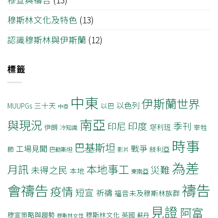
穆斯林文化及特色
(13)
認識穆斯林與伊斯蘭
(12)
標籤
中東
伊斯蘭世界
以色列
三十天
MUUPGs
以巴
中亞
南亞
與現況
印度
印尼
季刊
塔利班
伊朗
宰牲
冷知識
時事
巴基斯坦
戰爭
工場見聞
節
敍利亞
巴勒斯坦
影片
為差
月訊
本地事工
災難
未得之民
本地
東南亞
禱告
會禱告
疫情
短宣
祈禱
福音未及穆斯林族群
見證
阿富
穆宣策略與趨勢
穆斯林文化
英國
蘇丹
穆斯林女性