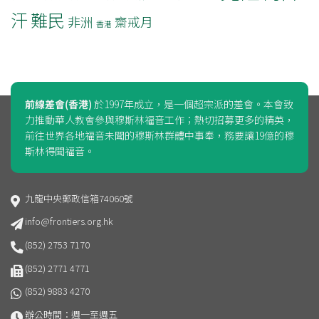
汗
難民
非洲
齋戒月
香港
前線差會(香港)
於1997年成立，是一個超宗派的差會。本會致
力推動華人教會參與穆斯林福音工作；熱切招募更多的精英，
前往世界各地福音未聞的穆斯林群體中事奉，務要讓19億的穆
斯林得聞福音。
九龍中央郵政信箱74060號
info@frontiers.org.hk
(852) 2753 7170
(852) 2771 4771
(852) 9883 4270
辦公時間：週一至週五