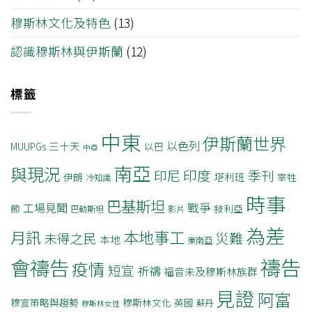
穆斯林文化及特色
(13)
認識穆斯林與伊斯蘭
(12)
標籤
中東
伊斯蘭世界
以色列
三十天
MUUPGs
以巴
中亞
南亞
與現況
印度
印尼
季刊
塔利班
伊朗
宰牲
冷知識
時事
巴基斯坦
戰爭
工場見聞
節
敍利亞
巴勒斯坦
影片
為差
月訊
本地事工
災難
未得之民
本地
東南亞
禱告
會禱告
疫情
短宣
祈禱
福音未及穆斯林族群
見證
阿富
穆宣策略與趨勢
穆斯林文化
英國
蘇丹
穆斯林女性