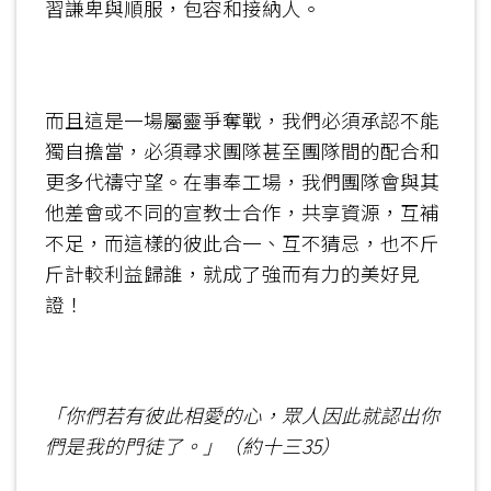
習謙卑與順服，包容和接納人。
而且這是一場屬靈爭奪戰，我們必須承認不能
獨自擔當，必須尋求團隊甚至團隊間的配合和
更多代禱守望。在事奉工場，我們團隊會與其
他差會或不同的宣教士合作，共享資源，互補
不足，而這樣的彼此合一、互不猜忌，也不斤
斤計較利益歸誰，就成了強而有力的美好見
證！
「你們若有彼此相愛的心，眾人因此就認出你
們是我的門徒了。」
（
約
十三
35
）