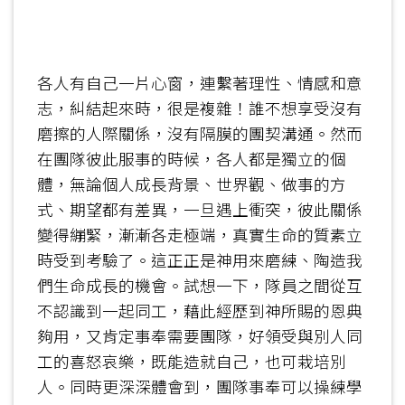
各人有自己一片心窗，連繫著理性、情感和意
志，糾結起來時，很是複雜！誰不想享受沒有
磨擦的人際關係，沒有隔膜的團契溝通。然而
在團隊彼此服事的時候，各人都是獨立的個
體，無論個人成長背景、世界觀、做事的方
式、期望都有差異，一旦遇上衝突，彼此關係
變得繃緊，漸漸各走極端，真實生命的質素立
時受到考驗了。這正正是神用來磨練、陶造我
們生命成長的機會。試想一下，隊員之間從互
不認識到一起同工，藉此經歷到神所賜的恩典
夠用，又肯定事奉需要團隊，好領受與別人同
工的喜怒哀樂，既能造就自己，也可栽培別
人。同時更深深體會到，團隊事奉可以操練學