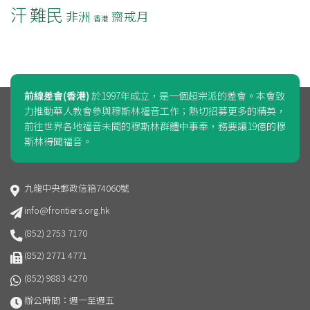
汗
難民
非洲
齋戒月
香港
前線差會(香港)
於1997年成立，是一個超宗派的差會。本會致
力推動華人教會參與穆斯林福音工作；熱切招募更多的精英，
前往世界各地福音未聞的穆斯林群體中事奉，務要讓19億的穆
斯林得聞福音。
九龍中央郵政信箱74060號
info@frontiers.org.hk
(852) 2753 7170
(852) 2771 4771
(852) 9883 4270
辦公時間：週一至週五