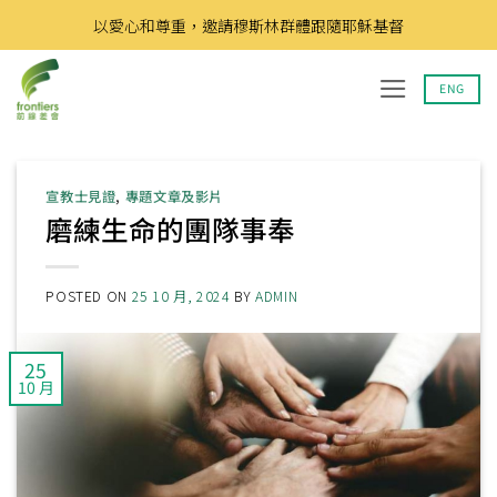
Skip
以愛心和尊重，邀請穆斯林群體跟隨耶穌基督
to
content
ENG
宣教士見證
,
專題文章及影片
磨練生命的團隊事奉
POSTED ON
25 10 月, 2024
BY
ADMIN
25
10 月