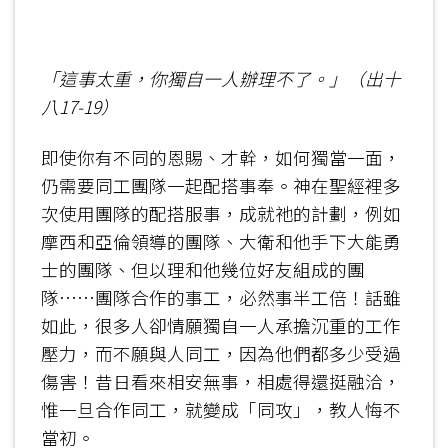
「這事太重
，
你獨自一人辦理不了
。
」
（
出
十
八
17-19
）
即使你有不同的恩賜、才幹，如何獨當一面，
仍需要同工團隊一起配搭事奉。神在聖經裡多
次使用團隊的配搭服事，成就祂的計劃，例如
摩西和亞倫領導的團隊、大衛和他手下大能勇
士的團隊、但以理和他幾位好友組成的團
隊……團隊合作的事工，必然事半工倍！話雖
如此，很多人卻情願獨自一人承擔沉重的工作
壓力，而不願與人同工，因為他們都多少受過
傷害！昔日看來相安無事，相處得還挺融洽，
惟一旦合作同工，就變成「同攻」，教人悔不
當初。