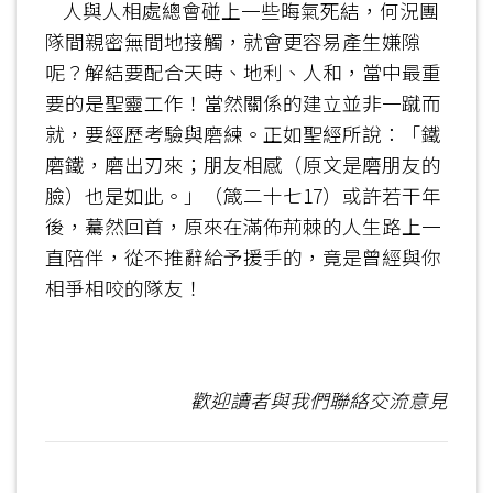
人與人相處總會碰上一些晦氣死結，何況團
隊間親密無間地接觸，就會更容易產生嫌隙
呢？解結要配合天時、地利、人和，當中最重
要的是聖靈工作！當然關係的建立並非一蹴而
就，要經歷考驗與磨練。正如聖經所說：「鐵
磨鐵，磨出刃來；朋友相感（原文是磨朋友的
臉）也是如此。」（箴二十七17）或許若干年
後，驀然回首，原來在滿佈荊棘的人生路上一
直陪伴，從不推辭給予援手的，竟是曾經與你
相爭相咬的隊友！
歡迎讀者與我們聯絡交流意見