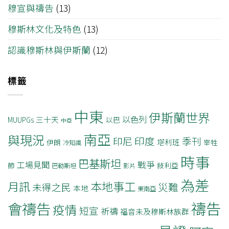
穆宣與禱告
(13)
穆斯林文化及特色
(13)
認識穆斯林與伊斯蘭
(12)
標籤
中東
伊斯蘭世界
以色列
三十天
MUUPGs
以巴
中亞
南亞
與現況
印度
印尼
季刊
塔利班
伊朗
宰牲
冷知識
時事
巴基斯坦
戰爭
工場見聞
節
敍利亞
巴勒斯坦
影片
為差
月訊
本地事工
災難
未得之民
本地
東南亞
禱告
會禱告
疫情
短宣
祈禱
福音未及穆斯林族群