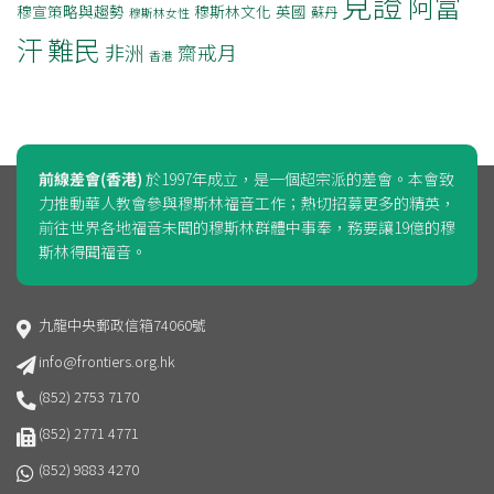
見證
阿富
穆宣策略與趨勢
穆斯林文化
英國
蘇丹
穆斯林女性
汗
難民
非洲
齋戒月
香港
前線差會(香港)
於1997年成立，是一個超宗派的差會。本會致
力推動華人教會參與穆斯林福音工作；熱切招募更多的精英，
前往世界各地福音未聞的穆斯林群體中事奉，務要讓19億的穆
斯林得聞福音。
九龍中央郵政信箱74060號
info@frontiers.org.hk
(852) 2753 7170
(852) 2771 4771
(852) 9883 4270