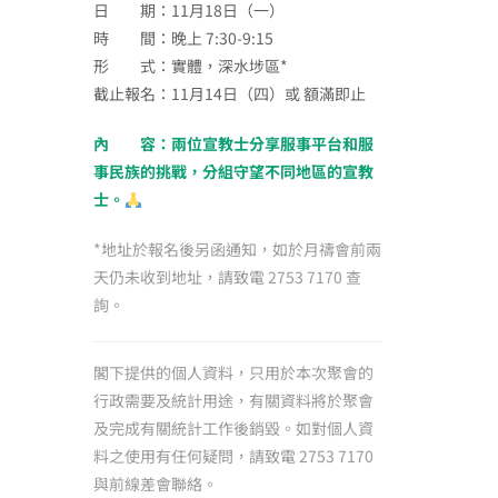
日 期：11月18日（一）
時 間：晚上 7:30-9:15
形 式：實體，深水埗區*
截止報名：11月14日（四）或 額滿即止
內 容：兩位宣教士分享服事平台和服
事民族的挑戰，分組守望不同地區的宣教
士。
*地址於報名後另函通知，如於月禱會前兩
天仍未收到地址，請致電 2753 7170 查
詢。
閣下提供的個人資料，只用於本次聚會的
行政需要及統計用途，有關資料將於聚會
及完成有關統計工作後銷毀。如對個人資
料之使用有任何疑問，請致電 2753 7170
與前線差會聯絡。