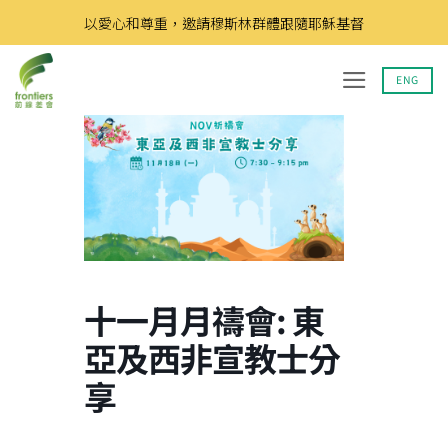
Skip
以愛心和尊重，邀請穆斯林群體跟隨耶穌基督
to
content
ENG
十一月月禱會: 東
亞及西非宣教士分
享