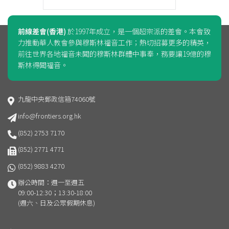
前線差會(香港)
於1997年成立，是一個超宗派的差會。本會致
力推動華人教會參與穆斯林福音工作；熱切招募更多的精英，
前往世界各地福音未聞的穆斯林群體中事奉，務要讓19億的穆
斯林得聞福音。
九龍中央郵政信箱74060號
info@frontiers.org.hk
(852) 2753 7170
(852) 2771 4771
(852) 9883 4270
辦公時間：週一至週五
09:00-12:30；13:30-18:00
(週六、日及公眾假期休息)