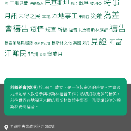
時事
巴基斯坦
戰爭
工場見聞
節
敍利亞
巴勒斯坦
影片
為差
月訊
本地事工
災難
未得之民
本地
東南亞
禱告
會禱告
疫情
短宣
祈禱
福音未及穆斯林族群
見證
阿富
穆宣策略與趨勢
穆斯林文化
英國
蘇丹
穆斯林女性
汗
難民
非洲
齋戒月
香港
前線差會(香港)
於1997年成立，是一個超宗派的差會。本會致
力推動華人教會參與穆斯林福音工作；熱切招募更多的精英，
前往世界各地福音未聞的穆斯林群體中事奉，務要讓19億的穆
斯林得聞福音。
九龍中央郵政信箱74060號