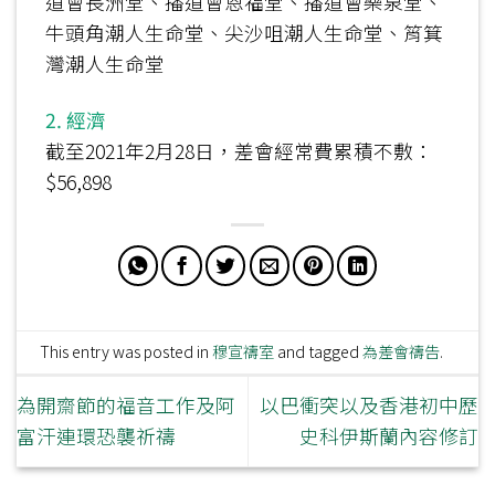
道會長洲堂、播道會恩福堂、播道會樂泉堂、
牛頭角潮人生命堂、尖沙咀潮人生命堂、筲箕
灣潮人生命堂
2. 經濟
截至2021年2月28日，差會經常費累積不敷：
$56,898
This entry was posted in
穆宣禱室
and tagged
為差會禱告
.
為開齋節的福音工作及阿
以巴衝突以及香港初中歷
富汗連環恐襲祈禱
史科伊斯蘭內容修訂