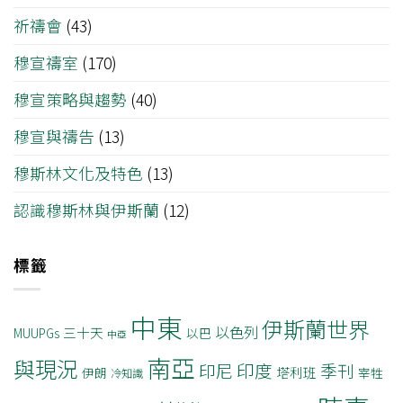
祈禱會
(43)
穆宣禱室
(170)
穆宣策略與趨勢
(40)
穆宣與禱告
(13)
穆斯林文化及特色
(13)
認識穆斯林與伊斯蘭
(12)
標籤
中東
伊斯蘭世界
以色列
三十天
MUUPGs
以巴
中亞
南亞
與現況
印度
印尼
季刊
塔利班
伊朗
宰牲
冷知識