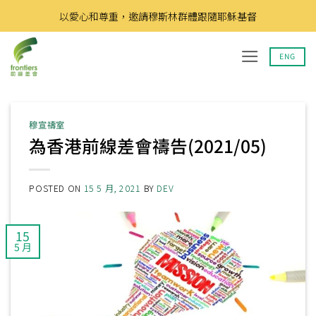
Skip
以愛心和尊重，邀請穆斯林群體跟隨耶穌基督
to
content
ENG
穆宣禱室
為香港前線差會禱告(2021/05)
POSTED ON
15 5 月, 2021
BY
DEV
15
5 月