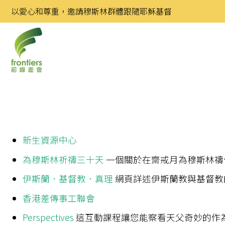
Skip
以愛心和尊重，邀請穆斯林群體跟隨耶穌基督
to
content
新生資源中心
為穆斯林祈禱三十天
一個關於在齋戒月為穆斯林禱
伊斯蘭．基督教．真理
網頁詳述伊斯蘭教與基督教
香港差傳事工聯會
Perspectives
這互動課程讓您能察看天父奇妙的作